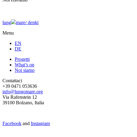
lung
mare/
denkt
Menu
EN
DE
Progetti
What’s on
Noi siamo
Contattaci
+39 0471 053636
info@lungomare.org
Via Rafenstein 12
39100 Bolzano, Italia
Facebook
and
Instagram