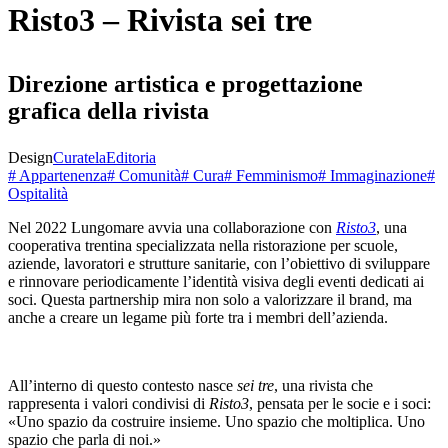
Risto3 – Rivista sei tre
Direzione artistica e progettazione
grafica della rivista
Design
Curatela
Editoria
# Appartenenza
# Comunità
# Cura
# Femminismo
# Immaginazione
#
Ospitalità
Nel 2022 Lungomare avvia una collaborazione con
Risto3
, una
cooperativa trentina specializzata nella ristorazione per scuole,
aziende, lavoratori e strutture sanitarie, con l’obiettivo di sviluppare
e rinnovare periodicamente l’identità visiva degli eventi dedicati ai
soci. Questa partnership mira non solo a valorizzare il brand, ma
anche a creare un legame più forte tra i membri dell’azienda.
All’interno di questo contesto nasce
sei tre
, una rivista che
rappresenta i valori condivisi di
Risto3
, pensata per le socie e i soci:
«Uno spazio da costruire insieme. Uno spazio che moltiplica. Uno
spazio che parla di noi.»