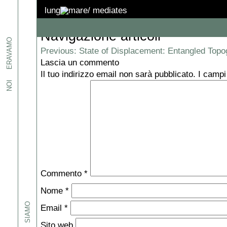
IMG_7171
lung
mare/
mediates
Navigazione articoli
etti
ERAVAMO
, ed
Previous:
State of Displacement: Entangled Topo
Lascia un commento
i.
Il tuo indirizzo email non sarà pubblicato.
I campi
NOI
one
pazi,
iamo e
sto
-
spazi:
Commento
*
Nome
*
SIAMO
Email
*
Sito web