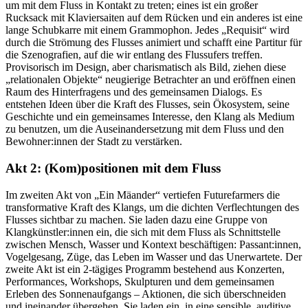
um mit dem Fluss in Kontakt zu treten; eines ist ein großer
Rucksack mit Klaviersaiten auf dem Rücken und ein anderes ist eine
lange Schubkarre mit einem Grammophon. Jedes „Requisit“ wird
durch die Strömung des Flusses animiert und schafft eine Partitur für
die Szenografien, auf die wir entlang des Flussufers treffen.
Provisorisch im Design, aber charismatisch als Bild, ziehen diese
„relationalen Objekte“ neugierige Betrachter an und eröffnen einen
Raum des Hinterfragens und des gemeinsamen Dialogs. Es
entstehen Ideen über die Kraft des Flusses, sein Ökosystem, seine
Geschichte und ein gemeinsames Interesse, den Klang als Medium
zu benutzen, um die Auseinandersetzung mit dem Fluss und den
Bewohner:innen der Stadt zu verstärken.
Akt 2: (Kom)positionen mit dem Fluss
Im zweiten Akt von „Ein Mäander“ vertiefen Futurefarmers die
transformative Kraft des Klangs, um die dichten Verflechtungen des
Flusses sichtbar zu machen. Sie laden dazu eine Gruppe von
Klangkünstler:innen ein, die sich mit dem Fluss als Schnittstelle
zwischen Mensch, Wasser und Kontext beschäftigen: Passant:innen,
Vogelgesang, Züge, das Leben im Wasser und das Unerwartete. Der
zweite Akt ist ein 2-tägiges Programm bestehend aus Konzerten,
Performances, Workshops, Skulpturen und dem gemeinsamen
Erleben des Sonnenaufgangs – Aktionen, die sich überschneiden
und ineinander übergehen. Sie laden ein, in eine sensible, auditive