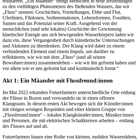
realisieren. „Ein Mäander“ bringt Menschen in neue Beziehungen
zu den vielfältigen Phänomenen des fließenden Wassers, das wir
„Fluss“ nennen: Geschichten, Vorstellungen, Ebbe und Flut,
Uferlinien, Fiktionen, Sedimentationen, Lebensformen, Fossilien,
Samen und das Potenzial seiner Kraft. Ausgehend von der
menschlichen (und sehr lokalen) Geschichte der Gewinnung
kinetischer Energie aus sich bewegenden Wasserkörpern laden wir
dazu ein, diese Vergangenheit durch künstlerische Untersuchungen
und Aktionen zu überdenken. Der Klang wird dabei zu einem
verbindenden Element und einem Impuls, um darüber zu
reflektieren, wie wir mit dem „Fluss“ (und all seinen
Bewohner:innen) zusammenleben – wie wir ihn geformt haben und
vor allem wie er uns geformt hat und kontinuierlich formt.“
Akt 1: Ein Mäander mit Flussfreund:innen
Im Mai 2022 erkunden Futurefarmers unterschiedliche Orte entlang
der Flüsse in Bozen und verwandeln sie in einen offenen
Klangraum. In diesem ersten Akt bewegen sich die Künstler:innen
mit einigen wenigen Requisiten und einer kleinen Gruppe von
„Flussfreund:innen“ – lokalen Klangkünstler:innen, Musiker:innen
und Personen, die mit elektrischen Schaltkreisen arbeiten – entlang
des Flusses auf und ab.
Futurefarmers bauen eine Reihe von kleinen, mobilen Wasserrädern,