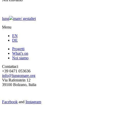
lung
mare/
gestaltet
Menu
EN
DE
Progetti
What’s on
Noi siamo
Contattaci
+39 0471 053636
info@lungomare.org
Via Rafenstein 12
39100 Bolzano, Italia
Facebook
and
Instagram