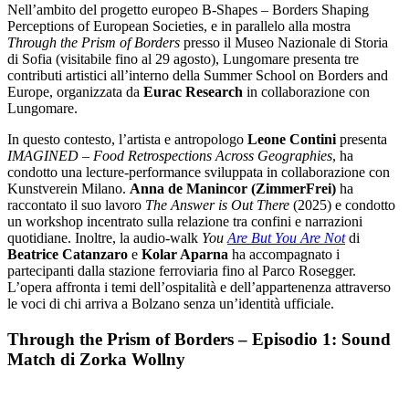
Nell’ambito del progetto europeo B-Shapes – Borders Shaping
Perceptions of European Societies, e in parallelo alla mostra
Through the Prism of Borders
presso il Museo Nazionale di Storia
di Sofia (visitabile fino al 29 agosto), Lungomare presenta tre
contributi artistici all’interno della Summer School on Borders and
Europe, organizzata da
Eurac Research
in collaborazione con
Lungomare.
In questo contesto, l’artista e antropologo
Leone Contini
presenta
IMAGINED – Food Retrospections Across Geographies
, ha
condotto una lecture-performance sviluppata in collaborazione con
Kunstverein Milano.
Anna de Manincor (ZimmerFrei)
ha
raccontato il suo lavoro
The Answer is Out There
(2025) e condotto
un workshop incentrato sulla relazione tra confini e narrazioni
quotidiane. Inoltre, la audio-walk
You
Are But You Are Not
di
Beatrice Catanzaro
e
Kolar Aparna
ha accompagnato i
partecipanti dalla stazione ferroviaria fino al Parco Rosegger.
L’opera affronta i temi dell’ospitalità e dell’appartenenza attraverso
le voci di chi arriva a Bolzano senza un’identità ufficiale.
Through the Prism of Borders – Episodio 1: Sound
Match di Zorka Wollny