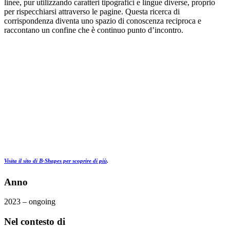
linee, pur utilizzando caratteri tipografici e lingue diverse, proprio
per rispecchiarsi attraverso le pagine. Questa ricerca di
corrispondenza diventa uno spazio di conoscenza reciproca e
raccontano un confine che è continuo punto d’incontro.
Visita il sito di B-Shapes per scoprire di più
.
Anno
2023 – ongoing
Nel contesto di