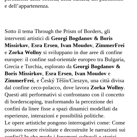
e dell’appartenenza.
Sotto il tema Through the Prism of Borders, gli
interventi artistici di
Georgi Bogdanov & Boris
Missirkov
,
Esra Ersen
,
Ivan Moudov
,
ZimmerFrei
e
Zorka Wollny
si sviluppano in due aree di confine
europee: il confine sud-orientale europeo tra Bulgaria,
Grecia e Turchia, esplorato da
Georgi Bogdanov &
Boris Missirkov
,
Esra Ersen
,
Ivan Moudov
e
ZimmerFrei
, e Český Těšín/Cieszyn, una città divisa
dal confine ceco-polacco, dove lavora
Zorka Wollny
.
Questi atti performativi si confrontano con il concetto
di borderscaping, trasformando la percezione dei
confini da linee fisse a spazi dinamici modellati da
esperienze, interazioni e possibilità politiche.
Le opere artistiche pongono interrogativi come: Come
possono essere rivisitate e decostruite le narrazioni sui
confini? In che modo i fenomeni culturali e storici