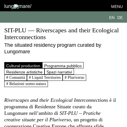
lung
mare/
MENU
EN
DE
SIT-PLU — Riverscapes and their Ecological
Interconnections
The situated residency program curated by
Lungomare
Cultural production
Programma pubblico
Residenze artistiche
Spazi narrativi
# Comunità
# Liquid Territories
# Pluriverso
# Relazioni uomo-natura
Riverscapes and their Ecological Interconnections
è il
programma di Residenze Situate curato da
Lungomare nell’ambito di
SIT-PLU – Pratiche
creative situate per il Pluriverso
, un progetto di
cooperazione Creative Europe che affronta sfide