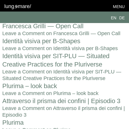
Topic:
Appartenenza
lung
mare/
MENU
Alpine Changemaker Network
EN
DE
Leave a Comment
on Alpine Changemaker Network
Francesca Grilli — Open Call
Leave a Comment
on Francesca Grilli — Open Call
Identità visiva per B-Shapes
Leave a Comment
on Identità visiva per B-Shapes
Identità visiva per SIT-PLU — Situated
Creative Practices for the Pluriverse
Leave a Comment
on Identità visiva per SIT-PLU —
Situated Creative Practices for the Pluriverse
Plurima – look back
Leave a Comment
on Plurima – look back
Attraverso il prisma dei confini | Episodio 3
Leave a Comment
on Attraverso il prisma dei confini |
Episodio 3
Plurima