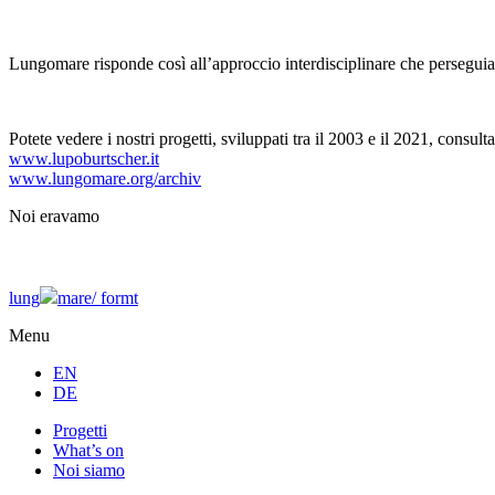
Lungomare risponde così all’approccio interdisciplinare che persegui
Potete vedere i nostri progetti, sviluppati tra il 2003 e il 2021, consulta
www.lupoburtscher.it
www.lungomare.org/archiv
Noi
eravamo
lung
mare/
formt
Menu
EN
DE
Progetti
What’s on
Noi siamo