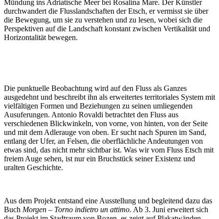
Mündung ins Adriatische Meer bei Rosalina Mare. Der Künstler
durchwandert die Flusslandschaften der Etsch, er vermisst sie über
die Bewegung, um sie zu verstehen und zu lesen, wobei sich die
Perspektiven auf die Landschaft konstant zwischen Vertikalität und
Horizontalität bewegen.
Die punktuelle Beobachtung wird auf den Fluss als Ganzes
ausgedehnt und beschreibt ihn als erweitertes territoriales System mit
vielfältigen Formen und Beziehungen zu seinen umliegenden
Ausuferungen. Antonio Rovaldi betrachtet den Fluss aus
verschiedenen Blickwinkeln, von vorne, von hinten, von der Seite
und mit dem Adlerauge von oben. Er sucht nach Spuren im Sand,
entlang der Ufer, an Felsen, die oberflächliche Andeutungen von
etwas sind, das nicht mehr sichtbar ist. Was wir vom Fluss Etsch mit
freiem Auge sehen, ist nur ein Bruchstück seiner Existenz und
uralten Geschichte.
Aus dem Projekt entstand eine Ausstellung und begleitend dazu das
Buch
Morgen – Torno indietro un attimo
. Ab 3. Juni erweitert sich
das Projekt im Stadtraum von Bozen, es zeigt auf Plakatwänden