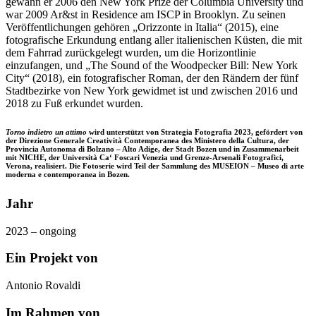
gewann er 2006 den New York Prize der Columbia University und
war 2009 Ar&st in Residence am ISCP in Brooklyn. Zu seinen
Veröffentlichungen gehören „Orizzonte in Italia“ (2015), eine
fotografische Erkundung entlang aller italienischen Küsten, die mit
dem Fahrrad zurückgelegt wurden, um die Horizontlinie
einzufangen, und „The Sound of the Woodpecker Bill: New York
City“ (2018), ein fotografischer Roman, der den Rändern der fünf
Stadtbezirke von New York gewidmet ist und zwischen 2016 und
2018 zu Fuß erkundet wurden.
Torno indietro un attimo
wird unterstützt von Strategia Fotografia 2023, gefördert von
der Direzione Generale Creatività Contemporanea des Ministero della Cultura, der
Provincia Autonoma di Bolzano – Alto Adige, der Stadt Bozen und in Zusammenarbeit
mit NICHE, der Università Ca‘ Foscari Venezia und Grenze-Arsenali Fotografici,
Verona, realisiert. Die Fotoserie wird Teil der Sammlung des MUSEION – Museo di arte
moderna e contemporanea in Bozen.
Jahr
2023 – ongoing
Ein Projekt von
Antonio Rovaldi
Im Rahmen von