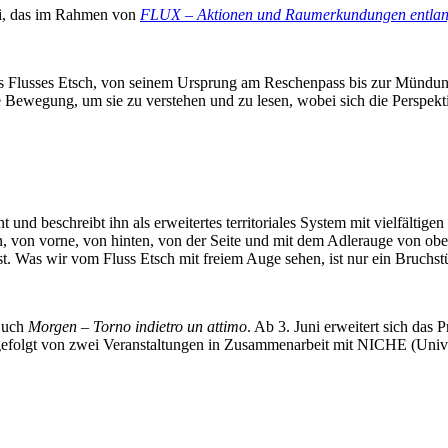
ldi, das im Rahmen von
FLUX – Aktionen und Raumerkundungen entlan
des Flusses Etsch, von seinem Ursprung am Reschenpass bis zur Mündun
ie Bewegung, um sie zu verstehen und zu lesen, wobei sich die Perspekt
 und beschreibt ihn als erweitertes territoriales System mit vielfält
, von vorne, von hinten, von der Seite und mit dem Adlerauge von oben
st. Was wir vom Fluss Etsch mit freiem Auge sehen, ist nur ein Bruchst
 Buch
Morgen – Torno indietro un attimo
. Ab 3. Juni erweitert sich das
 gefolgt von zwei Veranstaltungen in Zusammenarbeit mit NICHE (Unive