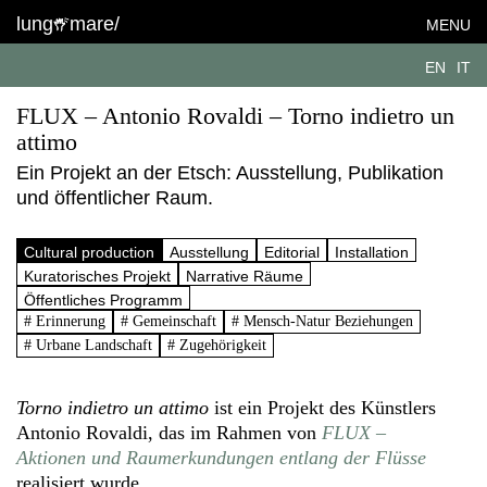
lung
mare/
MENU
EN
IT
FLUX – Antonio Rovaldi – Torno indietro un
attimo
Ein Projekt an der Etsch: Ausstellung, Publikation
und öffentlicher Raum.
Cultural production
Ausstellung
Editorial
Installation
Kuratorisches Projekt
Narrative Räume
Öffentliches Programm
# Erinnerung
# Gemeinschaft
# Mensch-Natur Beziehungen
# Urbane Landschaft
# Zugehörigkeit
Torno indietro un attimo
ist ein Projekt des Künstlers
Antonio Rovaldi, das im Rahmen von
FLUX –
Aktionen und Raumerkundungen entlang der Flüsse
realisiert wurde.