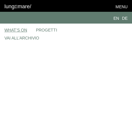
lung
mare/
MENU
EN
DE
WHAT’S ON
PROGETTI
VAI ALL’ARCHIVIO