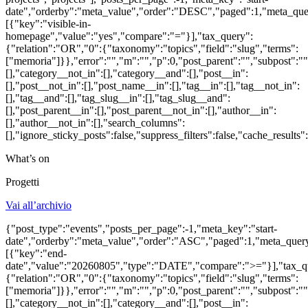
date","orderby":"meta_value","order":"DESC","paged":1,"meta_que
[{"key":"visible-in-
homepage","value":"yes","compare":"="}],"tax_query":
{"relation":"OR","0":{"taxonomy":"topics","field":"slug","terms":
["memoria"]}},"error":"","m":"","p":0,"post_parent":"","subpost":""
[],"category__not_in":[],"category__and":[],"post__in":
[],"post__not_in":[],"post_name__in":[],"tag__in":[],"tag__not_in":
[],"tag__and":[],"tag_slug__in":[],"tag_slug__and":
[],"post_parent__in":[],"post_parent__not_in":[],"author__in":
[],"author__not_in":[],"search_columns":
[],"ignore_sticky_posts":false,"suppress_filters":false,"cache_re
What’s on
Progetti
Vai all’archivio
{"post_type":"events","posts_per_page":-1,"meta_key":"start-
date","orderby":"meta_value","order":"ASC","paged":1,"meta_quer
[{"key":"end-
date","value":"20260805","type":"DATE","compare":">="}],"tax_q
{"relation":"OR","0":{"taxonomy":"topics","field":"slug","terms":
["memoria"]}},"error":"","m":"","p":0,"post_parent":"","subpost":""
[],"category__not_in":[],"category__and":[],"post__in":