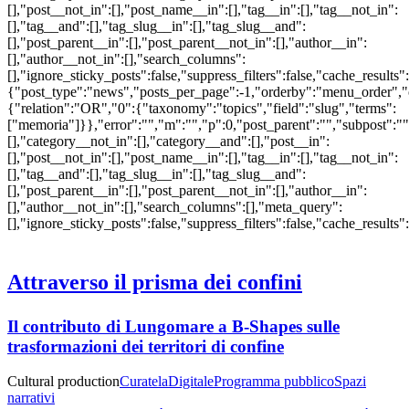
[],"post__not_in":[],"post_name__in":[],"tag__in":[],"tag__not_in":
[],"tag__and":[],"tag_slug__in":[],"tag_slug__and":
[],"post_parent__in":[],"post_parent__not_in":[],"author__in":
[],"author__not_in":[],"search_columns":
[],"ignore_sticky_posts":false,"suppress_filters":false,"cache_re
{"post_type":"news","posts_per_page":-1,"orderby":"menu_order",
{"relation":"OR","0":{"taxonomy":"topics","field":"slug","terms":
["memoria"]}},"error":"","m":"","p":0,"post_parent":"","subpost":"
[],"category__not_in":[],"category__and":[],"post__in":
[],"post__not_in":[],"post_name__in":[],"tag__in":[],"tag__not_in":
[],"tag__and":[],"tag_slug__in":[],"tag_slug__and":
[],"post_parent__in":[],"post_parent__not_in":[],"author__in":
[],"author__not_in":[],"search_columns":[],"meta_query":
[],"ignore_sticky_posts":false,"suppress_filters":false,"cache_re
Attraverso il prisma dei confini
Il contributo di Lungomare a B-Shapes sulle
trasformazioni dei territori di confine
Cultural production
Curatela
Digitale
Programma pubblico
Spazi
narrativi