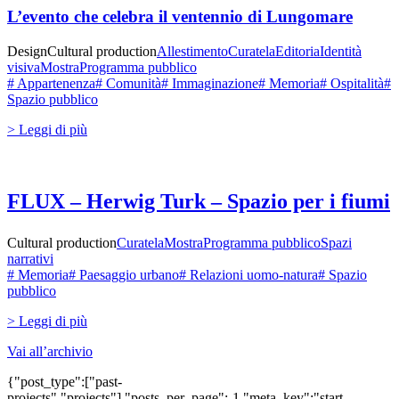
L’evento che celebra il ventennio di Lungomare
Design
Cultural production
Allestimento
Curatela
Editoria
Identità
visiva
Mostra
Programma pubblico
# Appartenenza
# Comunità
# Immaginazione
# Memoria
# Ospitalità
#
Spazio pubblico
> Leggi di più
FLUX – Herwig Turk – Spazio per i fiumi
Cultural production
Curatela
Mostra
Programma pubblico
Spazi
narrativi
# Memoria
# Paesaggio urbano
# Relazioni uomo-natura
# Spazio
pubblico
> Leggi di più
Vai all’archivio
{"post_type":["past-
projects","projects"],"posts_per_page":-1,"meta_key":"start-