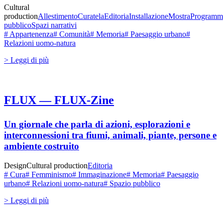
Cultural
production
Allestimento
Curatela
Editoria
Installazione
Mostra
Programm
pubblico
Spazi narrativi
# Appartenenza
# Comunità
# Memoria
# Paesaggio urbano
#
Relazioni uomo-natura
> Leggi di più
FLUX — FLUX-Zine
Un giornale che parla di azioni, esplorazioni e
interconnessioni tra fiumi, animali, piante, persone e
ambiente costruito
Design
Cultural production
Editoria
# Cura
# Femminismo
# Immaginazione
# Memoria
# Paesaggio
urbano
# Relazioni uomo-natura
# Spazio pubblico
> Leggi di più