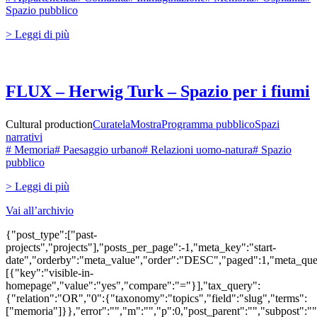
Spazio pubblico
> Leggi di più
FLUX – Herwig Turk – Spazio per i fiumi
Cultural production
Curatela
Mostra
Programma pubblico
Spazi
narrativi
# Memoria
# Paesaggio urbano
# Relazioni uomo-natura
# Spazio
pubblico
> Leggi di più
Vai all’archivio
{"post_type":["past-
projects","projects"],"posts_per_page":-1,"meta_key":"start-
date","orderby":"meta_value","order":"DESC","paged":1,"meta_que
[{"key":"visible-in-
homepage","value":"yes","compare":"="}],"tax_query":
{"relation":"OR","0":{"taxonomy":"topics","field":"slug","terms":
["memoria"]}},"error":"","m":"","p":0,"post_parent":"","subpost":""