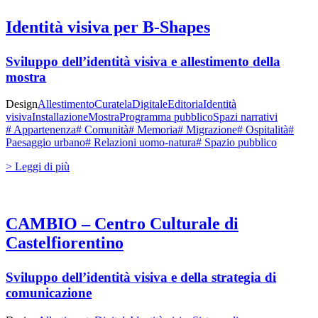
Identità visiva per B-Shapes
Sviluppo dell’identità visiva e allestimento della
mostra
Design
Allestimento
Curatela
Digitale
Editoria
Identità
visiva
Installazione
Mostra
Programma pubblico
Spazi narrativi
# Appartenenza
# Comunità
# Memoria
# Migrazione
# Ospitalità
#
Paesaggio urbano
# Relazioni uomo-natura
# Spazio pubblico
> Leggi di più
CAMBIO – Centro Culturale di
Castelfiorentino
Sviluppo dell’identità visiva e della strategia di
comunicazione