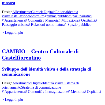
mostra
Design
Allestimento
Curatela
Digitale
Editoria
Identità
visiva
Installazione
Mostra
Programma pubblico
Spazi narrativi
# Appartenenza
# Comunità
# Memoria
# Migrazione
# Ospitalità
#
Paesaggio urbano
# Relazioni uomo-natura
# Spazio pubblico
> Leggi di più
CAMBIO – Centro Culturale di
Castelfiorentino
Sviluppo dell’identità visiva e della strategia di
comunicazione
Design
Allestimento
Digitale
Identità visiva
Sistema di
orientamento
Strategia di comunicazione
# Appartenenza
# Comunità
# Immaginazione
# Memoria
# Ospitalità
> Leggi di più