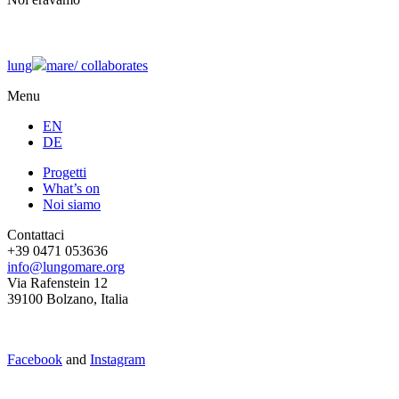
lung
mare/
collaborates
Menu
EN
DE
Progetti
What’s on
Noi siamo
Contattaci
+39 0471 053636
info@lungomare.org
Via Rafenstein 12
39100 Bolzano, Italia
Facebook
and
Instagram