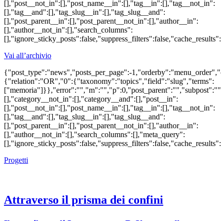
[],"post__not_in":[],"post_name__in":[],"tag__in":[],"tag__not_in":
[],"tag__and":[],"tag_slug__in":[],"tag_slug__and":
[],"post_parent__in":[],"post_parent__not_in":[],"author__in":
[],"author__not_in":[],"search_columns":
[],"ignore_sticky_posts":false,"suppress_filters":false,"cache_re
Vai all’archivio
{"post_type":"news","posts_per_page":-1,"orderby":"menu_order",
{"relation":"OR","0":{"taxonomy":"topics","field":"slug","terms":
["memoria"]}},"error":"","m":"","p":0,"post_parent":"","subpost":"
[],"category__not_in":[],"category__and":[],"post__in":
[],"post__not_in":[],"post_name__in":[],"tag__in":[],"tag__not_in":
[],"tag__and":[],"tag_slug__in":[],"tag_slug__and":
[],"post_parent__in":[],"post_parent__not_in":[],"author__in":
[],"author__not_in":[],"search_columns":[],"meta_query":
[],"ignore_sticky_posts":false,"suppress_filters":false,"cache_re
Progetti
Attraverso il prisma dei confini