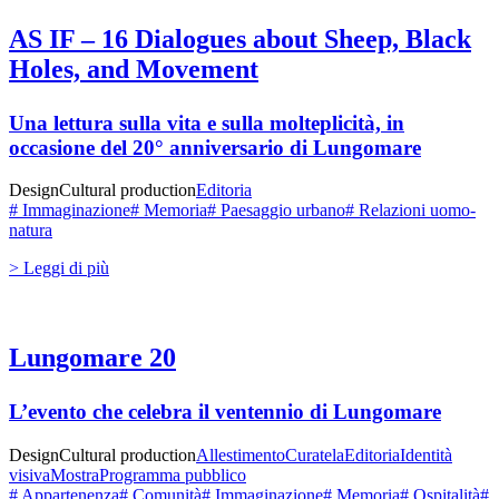
AS IF – 16 Dialogues about Sheep, Black
Holes, and Movement
Una lettura sulla vita e sulla molteplicità, in
occasione del 20° anniversario di Lungomare
Design
Cultural production
Editoria
# Immaginazione
# Memoria
# Paesaggio urbano
# Relazioni uomo-
natura
> Leggi di più
Lungomare 20
L’evento che celebra il ventennio di Lungomare
Design
Cultural production
Allestimento
Curatela
Editoria
Identità
visiva
Mostra
Programma pubblico
# Appartenenza
# Comunità
# Immaginazione
# Memoria
# Ospitalità
#