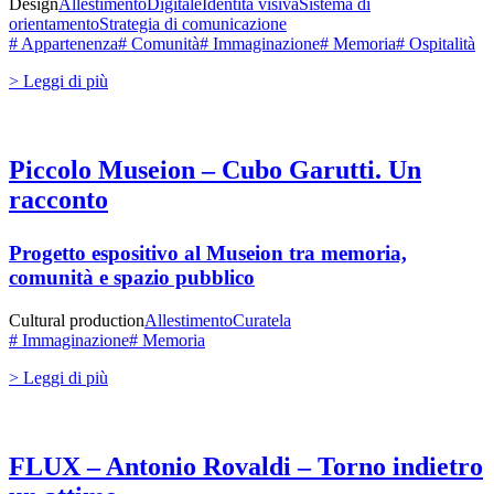
Design
Allestimento
Digitale
Identità visiva
Sistema di
orientamento
Strategia di comunicazione
# Appartenenza
# Comunità
# Immaginazione
# Memoria
# Ospitalità
> Leggi di più
Piccolo Museion – Cubo Garutti. Un
racconto
Progetto espositivo al Museion tra memoria,
comunità e spazio pubblico
Cultural production
Allestimento
Curatela
# Immaginazione
# Memoria
> Leggi di più
FLUX – Antonio Rovaldi – Torno indietro