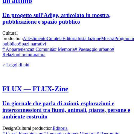
un attimo
Un progetto sull’Adige, articolato in mostra,
pubblicazione e spazio pubblico
Cultural
production
Allestimento
Curatela
Editoria
Installazione
Mostra
Programm
pubblico
Spazi narrativi
# Appartenenza
# Comunità
# Memoria
# Paesaggio urbano
#
Relazioni uomo-natura
> Leggi di più
FLUX — FLUX-Zine
Un giornale che parla di azioni, esplorazioni e
interconnessioni tra fiumi, animali, piante, persone e
ambiente costruito
Design
Cultural production
Editoria
# Cura
# Femminismo
# Immaginazione
# Memoria
# Paesaggio