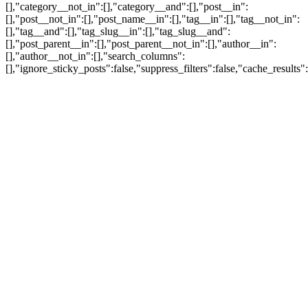
[],"category__not_in":[],"category__and":[],"post__in":
[],"post__not_in":[],"post_name__in":[],"tag__in":[],"tag__not_in":
[],"tag__and":[],"tag_slug__in":[],"tag_slug__and":
[],"post_parent__in":[],"post_parent__not_in":[],"author__in":
[],"author__not_in":[],"search_columns":
[],"ignore_sticky_posts":false,"suppress_filters":false,"cache_re