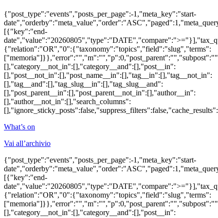
{"post_type":"events","posts_per_page":-1,"meta_key":"start-
date","orderby":"meta_value","order":"ASC","paged":1,"meta_quer
[{"key":"end-
date","value":"20260805","type":"DATE","compare":">="}],"tax_q
{"relation":"OR","0":{"taxonomy":"topics","field":"slug","terms":
["memoria"]}},"error":"","m":"","p":0,"post_parent":"","subpost":""
[],"category__not_in":[],"category__and":[],"post__in":
[],"post__not_in":[],"post_name__in":[],"tag__in":[],"tag__not_in":
[],"tag__and":[],"tag_slug__in":[],"tag_slug__and":
[],"post_parent__in":[],"post_parent__not_in":[],"author__in":
[],"author__not_in":[],"search_columns":
[],"ignore_sticky_posts":false,"suppress_filters":false,"cache_re
What’s on
Vai all’archivio
{"post_type":"events","posts_per_page":-1,"meta_key":"start-
date","orderby":"meta_value","order":"ASC","paged":1,"meta_quer
[{"key":"end-
date","value":"20260805","type":"DATE","compare":">="}],"tax_q
{"relation":"OR","0":{"taxonomy":"topics","field":"slug","terms":
["memoria"]}},"error":"","m":"","p":0,"post_parent":"","subpost":""
[],"category__not_in":[],"category__and":[],"post__in":