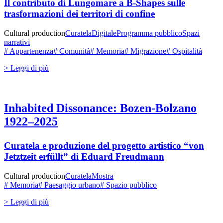
Il contributo di Lungomare a B-Shapes sulle
trasformazioni dei territori di confine
Cultural production
Curatela
Digitale
Programma pubblico
Spazi
narrativi
# Appartenenza
# Comunità
# Memoria
# Migrazione
# Ospitalità
> Leggi di più
Inhabited Dissonance: Bozen-Bolzano
1922–2025
Curatela e produzione del progetto artistico “von
Jetztzeit erfüllt” di
Eduard Freudmann
Cultural production
Curatela
Mostra
# Memoria
# Paesaggio urbano
# Spazio pubblico
> Leggi di più