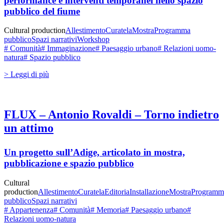
performance e interventi temporanei nello spazio
pubblico del fiume
Cultural production
Allestimento
Curatela
Mostra
Programma
pubblico
Spazi narrativi
Workshop
# Comunità
# Immaginazione
# Paesaggio urbano
# Relazioni uomo-
natura
# Spazio pubblico
> Leggi di più
FLUX – Antonio Rovaldi – Torno indietro
un attimo
Un progetto sull’Adige, articolato in mostra,
pubblicazione e spazio pubblico
Cultural
production
Allestimento
Curatela
Editoria
Installazione
Mostra
Programm
pubblico
Spazi narrativi
# Appartenenza
# Comunità
# Memoria
# Paesaggio urbano
#
Relazioni uomo-natura