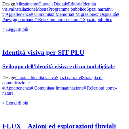
Design
Allestimento
Curatela
Digitale
Editoria
Identità
visiva
Installazione
Mostra
Programma pubblico
Spazi narrativi
# Appartenenza
# Comunità
# Memoria
# Migrazione
# Ospitalità
#
Paesaggio urbano
# Relazioni uomo-natura
# Spazio pubblico
> Leggi di più
Identità visiva per SIT-PLU
Sviluppo dell’identità visiva e di un tool digitale
Design
Curatela
Identità visiva
Spazi narrativi
Strategia di
comunicazione
# Appartenenza
# Comunità
# Immaginazione
# Relazioni uomo-
natura
> Leggi di più
FLUX – Azioni ed esplorazioni fluviali