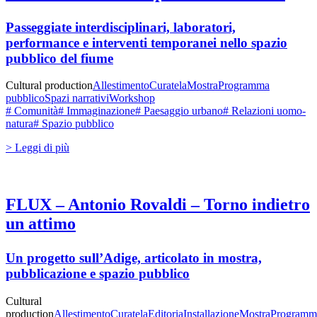
Passeggiate interdisciplinari, laboratori,
performance e interventi temporanei nello spazio
pubblico del fiume
Cultural production
Allestimento
Curatela
Mostra
Programma
pubblico
Spazi narrativi
Workshop
# Comunità
# Immaginazione
# Paesaggio urbano
# Relazioni uomo-
natura
# Spazio pubblico
> Leggi di più
FLUX – Antonio Rovaldi – Torno indietro
un attimo
Un progetto sull’Adige, articolato in mostra,
pubblicazione e spazio pubblico
Cultural
production
Allestimento
Curatela
Editoria
Installazione
Mostra
Programm