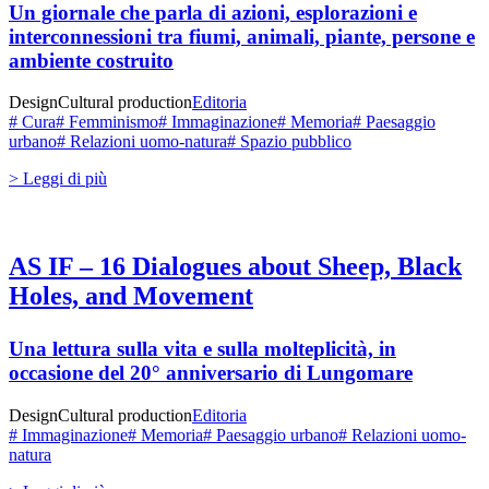
Un giornale che parla di azioni, esplorazioni e
interconnessioni tra fiumi, animali, piante, persone e
ambiente costruito
Design
Cultural production
Editoria
# Cura
# Femminismo
# Immaginazione
# Memoria
# Paesaggio
urbano
# Relazioni uomo-natura
# Spazio pubblico
> Leggi di più
AS IF – 16 Dialogues about Sheep, Black
Holes, and Movement
Una lettura sulla vita e sulla molteplicità, in
occasione del 20° anniversario di Lungomare
Design
Cultural production
Editoria
# Immaginazione
# Memoria
# Paesaggio urbano
# Relazioni uomo-
natura