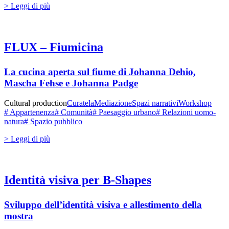
> Leggi di più
FLUX – Fiumicina
La cucina aperta sul fiume di Johanna Dehio,
Mascha Fehse e Johanna Padge
Cultural production
Curatela
Mediazione
Spazi narrativi
Workshop
# Appartenenza
# Comunità
# Paesaggio urbano
# Relazioni uomo-
natura
# Spazio pubblico
> Leggi di più
Identità visiva per B-Shapes
Sviluppo dell’identità visiva e allestimento della
mostra