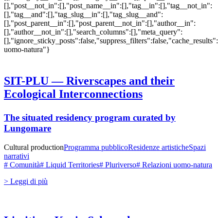
[],"post__not_in":[],"post_name__in":[],"tag__in":[],"tag__not_in":
[],"tag__and":[],"tag_slug__in":[],"tag_slug__and":
[],"post_parent__in":[],"post_parent__not_in":[],"author__in":
[],"author__not_in":[],"search_columns":[],"meta_query":
[],"ignore_sticky_posts":false,"suppress_filters":false,"cache_res
uomo-natura"}
SIT-PLU — Riverscapes and their
Ecological Interconnections
The situated residency program curated by
Lungomare
Cultural production
Programma pubblico
Residenze artistiche
Spazi
narrativi
# Comunità
# Liquid Territories
# Pluriverso
# Relazioni uomo-natura
> Leggi di più