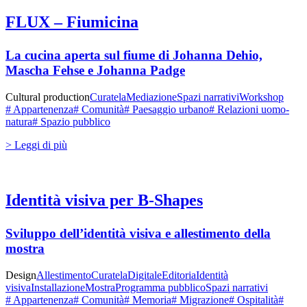
FLUX – Fiumicina
La cucina aperta sul fiume di Johanna Dehio,
Mascha Fehse e Johanna Padge
Cultural production
Curatela
Mediazione
Spazi narrativi
Workshop
# Appartenenza
# Comunità
# Paesaggio urbano
# Relazioni uomo-
natura
# Spazio pubblico
> Leggi di più
Identità visiva per B-Shapes
Sviluppo dell’identità visiva e allestimento della
mostra
Design
Allestimento
Curatela
Digitale
Editoria
Identità
visiva
Installazione
Mostra
Programma pubblico
Spazi narrativi
# Appartenenza
# Comunità
# Memoria
# Migrazione
# Ospitalità
#