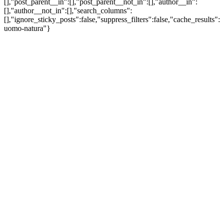
[],"post_parent__in":[],"post_parent__not_in":[],"author__in":
[],"author__not_in":[],"search_columns":
[],"ignore_sticky_posts":false,"suppress_filters":false,"cache_res
uomo-natura"}