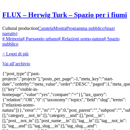
FLUX – Herwig Turk – Spazio per i fiumi
Cultural production
Curatela
Mostra
Programma pubblico
Spazi
narrativi
# Memoria
# Paesaggio urbano
# Relazioni uomo-natura
# Spazio
pubblico
> Leggi di più
Vai all’archivio
{"post_type":["past-
projects","projects"],"posts_per_page":-1,"meta_key":"start-
date","orderby":"meta_value","order":"DESC","paged":1,"meta_que
[{"key":"visible-in-
homepage","value":"yes","compare":"="}],"tax_query":
{"relation":"OR","0":{"taxonomy":"topics","field":"slug","terms":
["relazioni-uomo-
natura"]}},"error":"","m":"","p":0,"post_parent":"","subpost":"","s
[],"category__not_in":[],"category__and":[],"post__in":
[],"post__not_in":[],"post_name__in":[],"tag__in":[],"tag__not_in":
[],"tag__and":[],"tag_slug__in":[],"tag_slug__and":