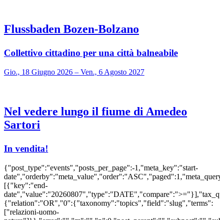
Flussbaden Bozen-Bolzano
Collettivo cittadino per una città balneabile
Gio., 18 Giugno 2026 – Ven., 6 Agosto 2027
Nel vedere lungo il fiume di Amedeo
Sartori
In vendita!
{"post_type":"events","posts_per_page":-1,"meta_key":"start-
date","orderby":"meta_value","order":"ASC","paged":1,"meta_quer
[{"key":"end-
date","value":"20260807","type":"DATE","compare":">="}],"tax_q
{"relation":"OR","0":{"taxonomy":"topics","field":"slug","terms":
["relazioni-uomo-