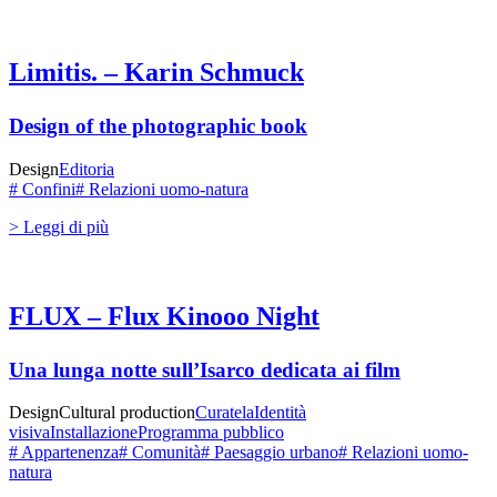
Limitis. – Karin Schmuck
Design of the photographic book
Design
Editoria
# Confini
# Relazioni uomo-natura
> Leggi di più
FLUX – Flux Kinooo Night
Una lunga notte sull’Isarco dedicata ai film
Design
Cultural production
Curatela
Identità
visiva
Installazione
Programma pubblico
# Appartenenza
# Comunità
# Paesaggio urbano
# Relazioni uomo-
natura