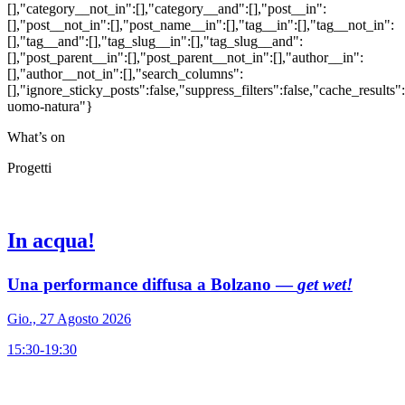
[],"category__not_in":[],"category__and":[],"post__in":
[],"post__not_in":[],"post_name__in":[],"tag__in":[],"tag__not_in":
[],"tag__and":[],"tag_slug__in":[],"tag_slug__and":
[],"post_parent__in":[],"post_parent__not_in":[],"author__in":
[],"author__not_in":[],"search_columns":
[],"ignore_sticky_posts":false,"suppress_filters":false,"cache_res
uomo-natura"}
What’s on
Progetti
In acqua!
Una performance diffusa a Bolzano —
get wet!
Gio., 27 Agosto 2026
15:30-19:30