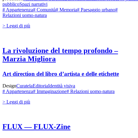
pubblico
Spazi narrativi
# Appartenenza
# Comunità
# Memoria
# Paesaggio urbano
#
Relazioni uomo-natura
> Leggi di più
La rivoluzione del tempo profondo –
Marzia Migliora
Art direction del libro d’artista e delle etichette
Design
Curatela
Editoria
Identità visiva
# Appartenenza
# Immaginazione
# Relazioni uomo-natura
> Leggi di più
FLUX — FLUX-Zine