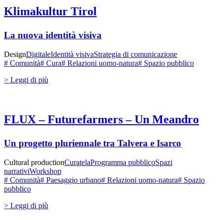
Klimakultur Tirol
La nuova identità visiva
Design
Digitale
Identità visiva
Strategia di comunicazione
# Comunità
# Cura
# Relazioni uomo-natura
# Spazio pubblico
> Leggi di più
FLUX – Futurefarmers – Un Meandro
Un progetto pluriennale tra Talvera e Isarco
Cultural production
Curatela
Programma pubblico
Spazi
narrativi
Workshop
# Comunità
# Paesaggio urbano
# Relazioni uomo-natura
# Spazio
pubblico
> Leggi di più