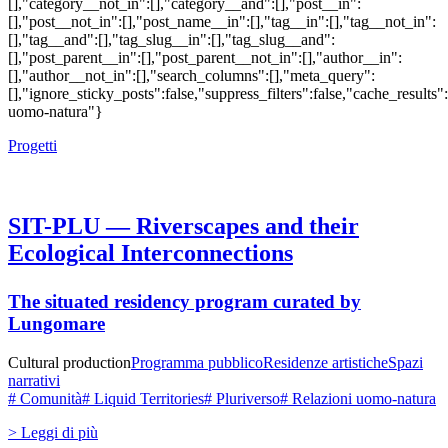
[],"category__not_in":[],"category__and":[],"post__in":
[],"post__not_in":[],"post_name__in":[],"tag__in":[],"tag__not_in":
[],"tag__and":[],"tag_slug__in":[],"tag_slug__and":
[],"post_parent__in":[],"post_parent__not_in":[],"author__in":
[],"author__not_in":[],"search_columns":[],"meta_query":
[],"ignore_sticky_posts":false,"suppress_filters":false,"cache_res
uomo-natura"}
Progetti
SIT-PLU — Riverscapes and their
Ecological Interconnections
The situated residency program curated by
Lungomare
Cultural production
Programma pubblico
Residenze artistiche
Spazi
narrativi
# Comunità
# Liquid Territories
# Pluriverso
# Relazioni uomo-natura
> Leggi di più