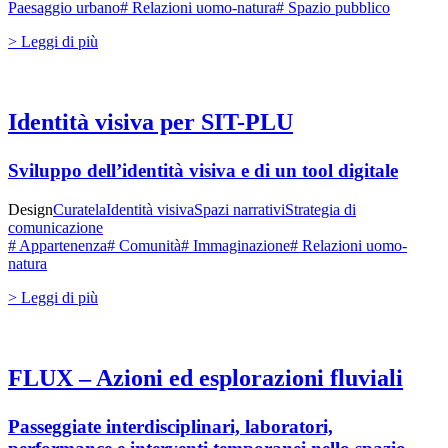
Paesaggio urbano
# Relazioni uomo-natura
# Spazio pubblico
> Leggi di più
Identità visiva per SIT-PLU
Sviluppo dell’identità visiva e di un tool digitale
Design
Curatela
Identità visiva
Spazi narrativi
Strategia di
comunicazione
# Appartenenza
# Comunità
# Immaginazione
# Relazioni uomo-
natura
> Leggi di più
FLUX – Azioni ed esplorazioni fluviali
Passeggiate interdisciplinari, laboratori,