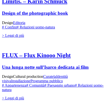
Limitis. – Karin Schmuck
Design of the photographic book
Design
Editoria
# Confini
# Relazioni uomo-natura
> Leggi di più
FLUX – Flux Kinooo Night
Una lunga notte sull’Isarco dedicata ai film
Design
Cultural production
Curatela
Identità
visiva
Installazione
Programma pubblico
# Appartenenza
# Comunità
# Paesaggio urbano
# Relazioni uomo-
natura
> Leggi di più