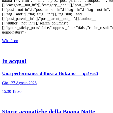
natura"]}},"error":"","m":"","p":0,"post_parent":"","subpost":"","s
[],"category__not_in":[],"category__and":[],"post__in":
[],"post__not_in":[],"post_name__in":[],"tag__in":[],"tag__not_in":
[],"tag__and":[],"tag_slug__in":[],"tag_slug__and":
[],"post_parent__in":[],"post_parent__not_in":[],"author__in":
[],"author__not_in":[],"search_columns":
[],"ignore_sticky_posts":false,"suppress_filters":false,"cache_res
uomo-natura"}
What’s on
In acqua!
Una performance diffusa a Bolzano —
get wet!
Gio., 27 Agosto 2026
15:30-19:30
Storie acquatiche della Buona Notte