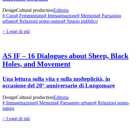
Design
Cultural production
Editoria
# Cura
# Femminismo
# Immaginazione
# Memoria
# Paesaggio
urbano
# Relazioni uomo-natura
# Spazio pubblico
> Leggi di più
AS IF – 16 Dialogues about Sheep, Black
Holes, and Movement
Una lettura sulla vita e sulla molteplicità, in
occasione del 20° anniversario di Lungomare
Design
Cultural production
Editoria
# Immaginazione
# Memoria
# Paesaggio urbano
# Relazioni uomo-
natura
> Leggi di più