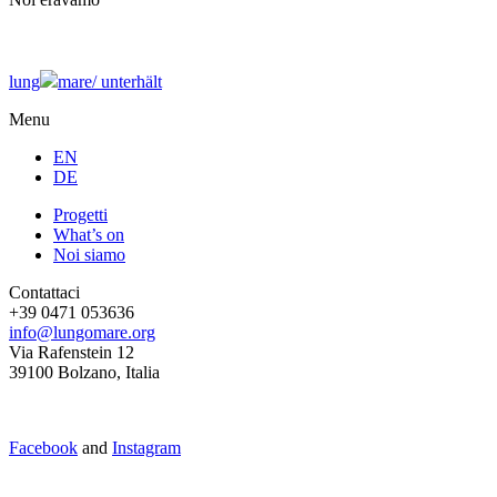
lung
mare/
unterhält
Menu
EN
DE
Progetti
What’s on
Noi siamo
Contattaci
+39 0471 053636
info@lungomare.org
Via Rafenstein 12
39100 Bolzano, Italia
Facebook
and
Instagram