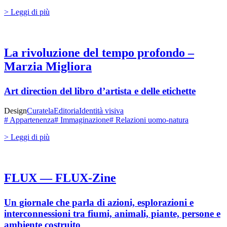
> Leggi di più
La rivoluzione del tempo profondo –
Marzia Migliora
Art direction del libro d’artista e delle etichette
Design
Curatela
Editoria
Identità visiva
# Appartenenza
# Immaginazione
# Relazioni uomo-natura
> Leggi di più
FLUX — FLUX-Zine
Un giornale che parla di azioni, esplorazioni e
interconnessioni tra fiumi, animali, piante, persone e
ambiente costruito