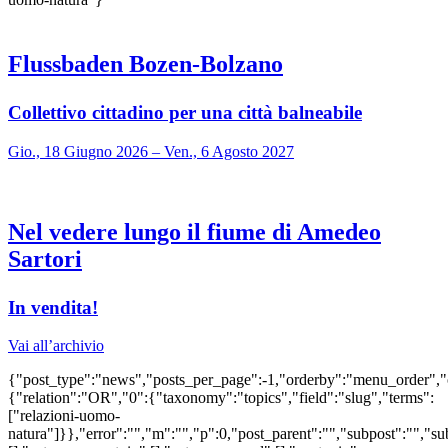
Flussbaden Bozen-Bolzano
Collettivo cittadino per una città balneabile
Gio., 18 Giugno 2026 – Ven., 6 Agosto 2027
Nel vedere lungo il fiume di Amedeo
Sartori
In vendita!
Vai all’archivio
{"post_type":"news","posts_per_page":-1,"orderby":"menu_order",
{"relation":"OR","0":{"taxonomy":"topics","field":"slug","terms":
["relazioni-uomo-
natura"]}},"error":"","m":"","p":0,"post_parent":"","subpost":"","s