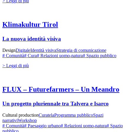
> Leggi di più
Klimakultur Tirol
La nuova identità visiva
Design
Digitale
Identità visiva
Strategia di comunicazione
# Comunità
# Cura
# Relazioni uomo-natura
# Spazio pubblico
> Leggi di più
FLUX – Futurefarmers – Un Meandro
Un progetto pluriennale tra Talvera e Isarco
Cultural production
Curatela
Programma pubblico
Spazi
narrativi
Workshop
# Comunità
# Paesaggio urbano
# Relazioni uomo-natura
# Spazio
pubblico