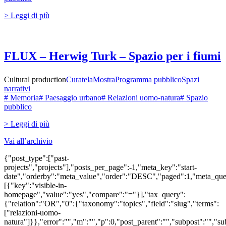
> Leggi di più
FLUX – Herwig Turk – Spazio per i fiumi
Cultural production
Curatela
Mostra
Programma pubblico
Spazi
narrativi
# Memoria
# Paesaggio urbano
# Relazioni uomo-natura
# Spazio
pubblico
> Leggi di più
Vai all’archivio
{"post_type":["past-
projects","projects"],"posts_per_page":-1,"meta_key":"start-
date","orderby":"meta_value","order":"DESC","paged":1,"meta_que
[{"key":"visible-in-
homepage","value":"yes","compare":"="}],"tax_query":
{"relation":"OR","0":{"taxonomy":"topics","field":"slug","terms":
["relazioni-uomo-
natura"]}},"error":"","m":"","p":0,"post_parent":"","subpost":"","s