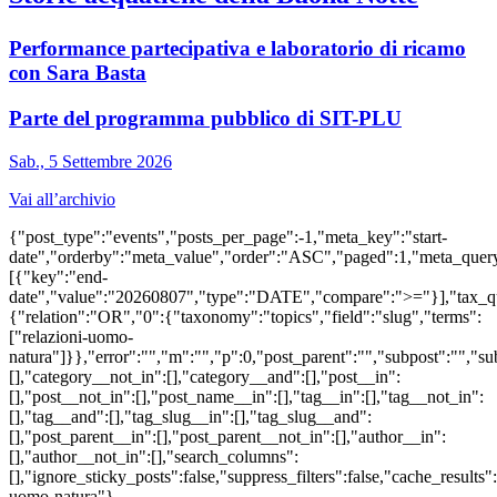
Performance partecipativa e laboratorio di ricamo
con Sara Basta
Parte del programma pubblico di SIT-PLU
Sab., 5 Settembre 2026
Vai all’archivio
{"post_type":"events","posts_per_page":-1,"meta_key":"start-
date","orderby":"meta_value","order":"ASC","paged":1,"meta_quer
[{"key":"end-
date","value":"20260807","type":"DATE","compare":">="}],"tax_q
{"relation":"OR","0":{"taxonomy":"topics","field":"slug","terms":
["relazioni-uomo-
natura"]}},"error":"","m":"","p":0,"post_parent":"","subpost":"","s
[],"category__not_in":[],"category__and":[],"post__in":
[],"post__not_in":[],"post_name__in":[],"tag__in":[],"tag__not_in":
[],"tag__and":[],"tag_slug__in":[],"tag_slug__and":
[],"post_parent__in":[],"post_parent__not_in":[],"author__in":
[],"author__not_in":[],"search_columns":
[],"ignore_sticky_posts":false,"suppress_filters":false,"cache_res
uomo-natura"}