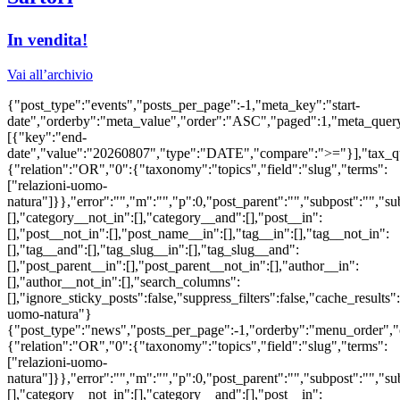
In vendita!
Vai all’archivio
{"post_type":"events","posts_per_page":-1,"meta_key":"start-
date","orderby":"meta_value","order":"ASC","paged":1,"meta_quer
[{"key":"end-
date","value":"20260807","type":"DATE","compare":">="}],"tax_q
{"relation":"OR","0":{"taxonomy":"topics","field":"slug","terms":
["relazioni-uomo-
natura"]}},"error":"","m":"","p":0,"post_parent":"","subpost":"","s
[],"category__not_in":[],"category__and":[],"post__in":
[],"post__not_in":[],"post_name__in":[],"tag__in":[],"tag__not_in":
[],"tag__and":[],"tag_slug__in":[],"tag_slug__and":
[],"post_parent__in":[],"post_parent__not_in":[],"author__in":
[],"author__not_in":[],"search_columns":
[],"ignore_sticky_posts":false,"suppress_filters":false,"cache_res
uomo-natura"}
{"post_type":"news","posts_per_page":-1,"orderby":"menu_order",
{"relation":"OR","0":{"taxonomy":"topics","field":"slug","terms":
["relazioni-uomo-
natura"]}},"error":"","m":"","p":0,"post_parent":"","subpost":"","s
[],"category__not_in":[],"category__and":[],"post__in":