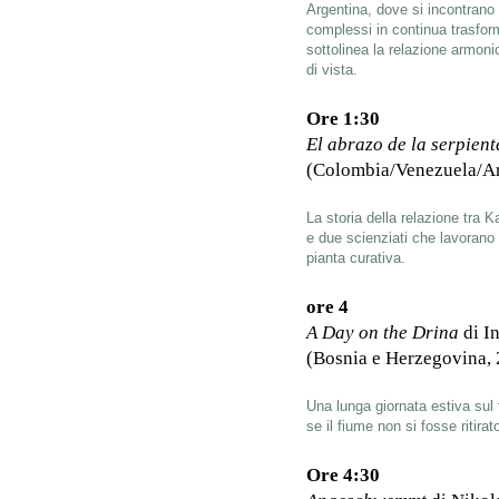
Argentina, dove si incontrano
complessi in continua trasfor
sottolinea la relazione armonic
di vista.
Ore 1:30
El abrazo de la serpient
(Colombia/Venezuela/Arge
La storia della relazione tra
e due scienziati che lavorano
pianta curativa.
ore 4
A Day on the Drina
di I
(Bosnia e Herzegovina, 2
Una lunga giornata estiva su
se il fiume non si fosse ritira
Ore 4:30