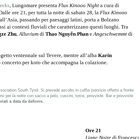
eeks
, Lungomare presenta
Flux Kinooo Night
a cura di
 Dalle ore 21, per tutta la notte di sabato 28, la
Flux Kinooo
all’Asia, passando per paesaggi latini, porta a Bolzano
ssi ai contesti fluviali che caratterizzano questi luoghi. Tra
gze Zhu
,
Alluvium
di
Thao Nguyễn Phan
e
Angeschwemmt
di
getto ventennale sul Tevere, mentre all’alba
Karin
 concerto per koto che accompagna la colazione.
sociation South Tyrol
. Si prevede ascolto in cuffia (servizio offerto a fronte
rsi per la notte con sacco a pelo, cuscini, torce, provviste. Bar e provviste
iati a data da definire.
Ore 21
Ligne Noire
di Francesca