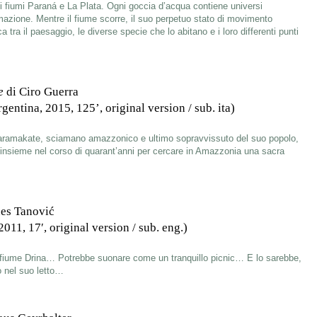
 i fiumi Paraná e La Plata. Ogni goccia d’acqua contiene universi
mazione. Mentre il fiume scorre, il suo perpetuo stato di movimento
a tra il paesaggio, le diverse specie che lo abitano e i loro differenti punti
e
di Ciro Guerra
ntina, 2015, 125’, original version / sub. ita)
 Karamakate, sciamano amazzonico e ultimo sopravvissuto del suo popolo,
 insieme nel corso di quarant’anni per cercare in Amazzonia una sacra
nes Tanović
011, 17′, original version / sub. eng.)
l fiume Drina… Potrebbe suonare come un tranquillo picnic… E lo sarebbe,
to nel suo letto…