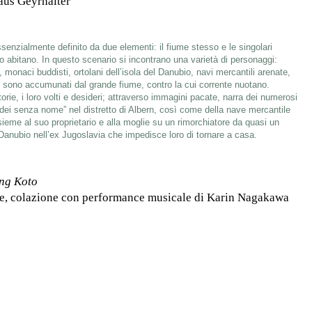
aus Geyrhalter
)
senzialmente definito da due elementi: il fiume stesso e le singolari
lo abitano. In questo scenario si incontrano una varietà di personaggi:
, monaci buddisti, ortolani dell’isola del Danubio, navi mercantili arenate,
ro sono accumunati dal grande fiume, contro la cui corrente nuotano.
orie, i loro volti e desideri; attraverso immagini pacate, narra dei numerosi
 dei senza nome” nel distretto di Albern, così come della nave mercantile
ieme al suo proprietario e alla moglie su un rimorchiatore da quasi un
Danubio nell’ex Jugoslavia che impedisce loro di tornare a casa.
ing Koto
nale, colazione con performance musicale di Karin Nagakawa