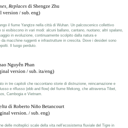
ases, Replaces
di Shengze Zhu
l version / sub. eng)
 lungo il fiume Yangtze nella città di Wuhan. Un palcoscenico collettivo
 si esibiscono in vari modi: alcuni ballano, cantano, nuotano; altri spalano,
aggio in evoluzione, continuamente scolpito dalla natura e
a macchine ruggenti e infrastrutture in crescita. Dove i desideri sono
polti. Il luogo perduto.
hao Nguyễn Phan
inal version / sub. ita/eng)
ato in tre capitoli che raccontano storie di distruzione, reincarnazione e
lusso e riflusso (ebb and flow) del fiume Mekong, che attraversa Tibet,
Laos, Cambogia e Vietnam.
Delta
di Roberto Niño Betancourt
ginal version. / sub. eng)
 delle molteplici scale della vita nell’ecosistema fluviale del Tigre in