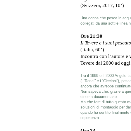
(Svizzera, 2017, 10’)
Una donna che pesca in acque 
collegati da una sottile linea n
Ore 21:30
Il Tevere e i suoi pesca
(Italia, 60’)
Incontro con l’autore e 
Tevere dal 2000 ad oggi
Tra il 1999 e il 2000 Angelo L
(i “Rosci” e i “Ciccioni”), pes
ancora che avrebbe continuato
Non sapeva che, grazie a ques
cinema documentario.
Ma che fare di tutto questo m
soluzioni di montaggio per da
quando ha sentito finalmente 
esperienza.
Ore 23