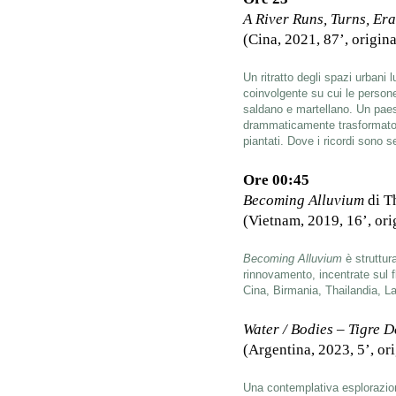
A River Runs, Turns, Er
(Cina, 2021, 87’, origina
Un ritratto degli spazi urbani
coinvolgente su cui le persone
saldano e martellano. Un paes
drammaticamente trasformato d
piantati. Dove i ricordi sono se
Ore 00:45
Becoming Alluvium
di T
(Vietnam, 2019, 16’, orig
Becoming Alluvium
è struttur
rinnovamento, incentrate sul f
Cina, Birmania, Thailandia, 
Water / Bodies – Tigre 
(Argentina, 2023, 5’, ori
Una contemplativa esplorazione