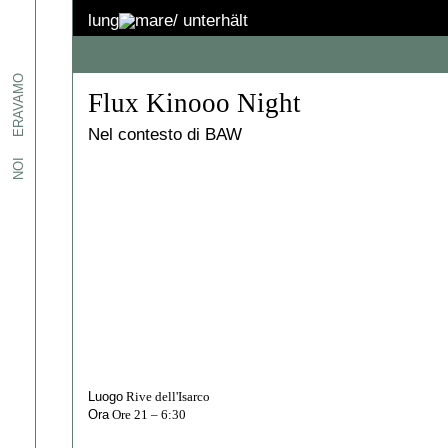
lung
mare/
unterhält
etti
ERAVAMO
Flux Kinooo Night
, ed
Nel contesto di BAW
i.
NOI
one
pazi,
iamo e
sto
-
spazi:
Luogo
Rive dell'Isarco
Ora
Ore 21 – 6:30