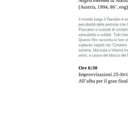
Angeschwemmt
di Nikol
(Austria, 1994, 86’, eng
Il mondo lungo il Danubio è es
peculiarità delle persone che 
Pescatori e custodi di cimiteri
senzatetto e soldati. Tutti lo
Questo film racconta le loro st
cadaveri sepolti nel “Cimitero
rumena, bloccata a Vienna ins
anno, a causa del blocco del 
Ore 6:30
Improvvisazioni
25-Str
All’alba per il gran fi