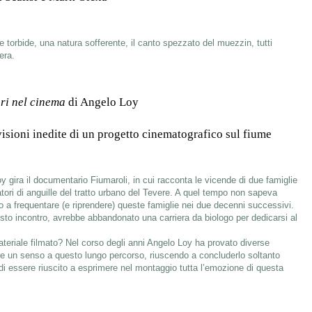
torbide, una natura sofferente, il canto spezzato del muezzin, tutti
era.
tori nel cinema
di Angelo Loy
visioni inedite di un progetto cinematografico sul fiume
oy gira il documentario Fiumaroli, in cui racconta le vicende di due famiglie
catori di anguille del tratto urbano del Tevere. A quel tempo non sapeva
 a frequentare (e riprendere) queste famiglie nei due decenni successivi.
to incontro, avrebbe abbandonato una carriera da biologo per dedicarsi al
ateriale filmato? Nel corso degli anni Angelo Loy ha provato diverse
re un senso a questo lungo percorso, riuscendo a concluderlo soltanto
di essere riuscito a esprimere nel montaggio tutta l’emozione di questa